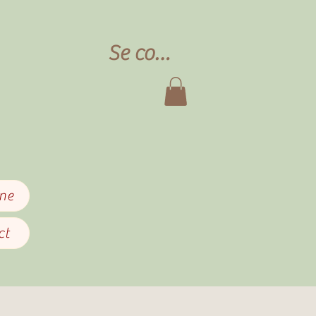
Se connecter
gne
ct