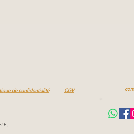
con
tique de confidentialité
CGV
LF .