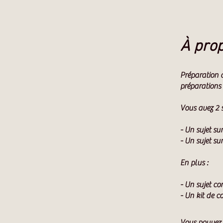
À pro
Préparation 
préparations 
Vous avez 2 s
- Un sujet s
- Un sujet su
En plus :
- Un sujet cor
- Un kit de c
Vous pouvez 