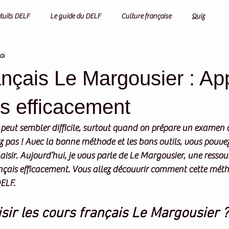
atuits DELF
Le guide du DELF
Culture française
Quiz
ai
ançais Le Margousier : A
is efficacement
 peut sembler difficile, surtout quand on prépare un examen
z pas ! Avec la bonne méthode et les bons outils, vous pouvez
isir. Aujourd’hui, je vous parle de 
Le Margousier
, une ressou
nçais efficacement. Vous allez découvrir comment cette mét
DELF.
sir les cours français Le Margousier ?