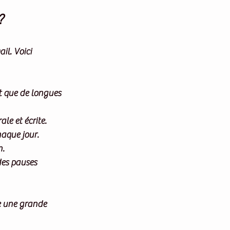
?
il. Voici 
t que de longues 
le et écrite.
haque jour.
n.
des pauses 
re une grande 