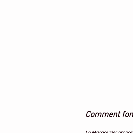
Comment fonc
Le Margousier propos