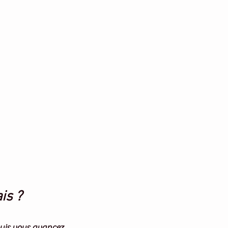
is ?
uis vous avancez 