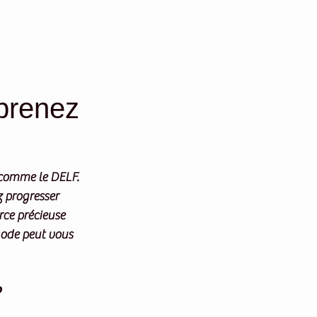
pprenez
 comme le DELF. 
 progresser 
rce précieuse 
hode peut vous 