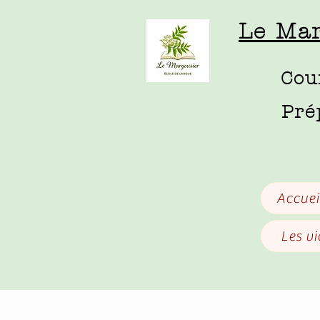
Le Mar
Cou
Pré
Accuei
Les v