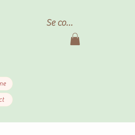
Se connecter
gne
ct