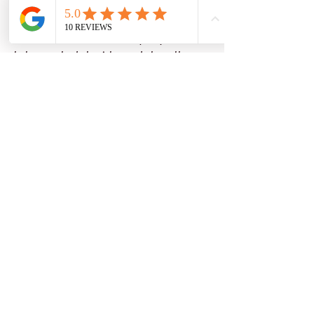
le courage et la vigilance. Il unit les 
Français, surtout lors des grands 
événements nationaux ou sportifs. C'est un 
bel exemple de la richesse de la culture 
française !
Culture française
Voir tout
Posts récents