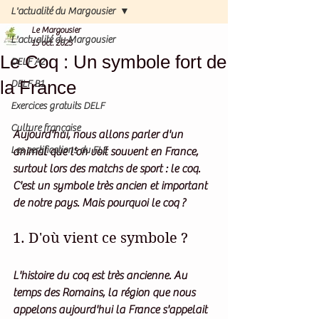
L'actualité du Margousier
Le Margousier
L'actualité du Margousier
15 oct. 2025
Le Coq : Un symbole fort de
DELF A2
la France
DELF B1
Exercices gratuits DELF
Culture française
Aujourd'hui, nous allons parler d'un 
Les certifications du FLE
animal que l'on voit souvent en France, 
surtout lors des matchs de sport : 
le coq
. 
C'est un symbole très ancien et important 
de notre pays. Mais pourquoi le coq ?
1. D'où vient ce symbole ?
L'histoire du coq est très ancienne. Au 
temps des Romains, la région que nous 
appelons aujourd'hui la France s'appelait 