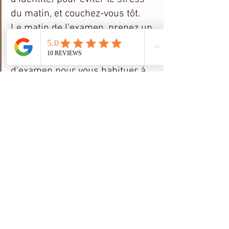
du matin, et couchez-vous tôt. 
Le matin de l'examen, prenez un 
bon petit-déjeuner. Arrivez 15 
minutes en avance au centre 
d'examen pour vous habituer à 
l'ambiance, mais ne parlez pas 
trop avec les autres candidats 
stressés : le stress est 
contagieux !
Conclusion
Le secret pour ne plus stresser, c’est 
d’accepter que le stress est une énergie. 
Utilisez cette énergie pour être dynamique 