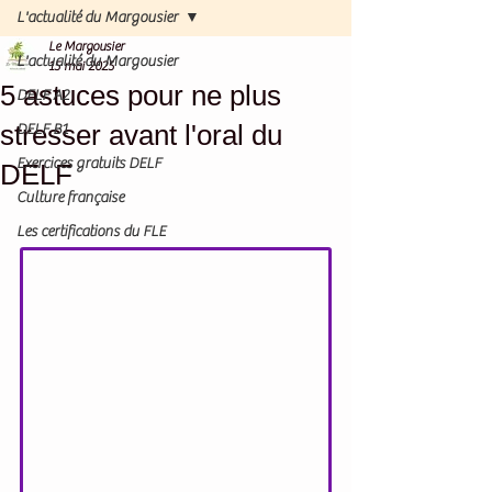
L'actualité du Margousier
Le Margousier
L'actualité du Margousier
15 mai 2025
5 astuces pour ne plus
DELF A2
stresser avant l'oral du
DELF B1
Exercices gratuits DELF
DELF
Culture française
Les certifications du FLE